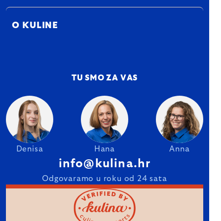
O KULINE
TU SMO ZA VAS
Denisa
Hana
Anna
info@kulina.hr
Odgovaramo u roku od 24 sata