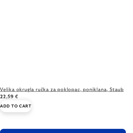
Velika okrugla ručka za poklopac, poniklana, Staub
22,59 €
ADD TO CART
FOOTER