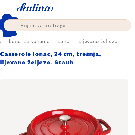
Skip
to
content
a
Lonci za kuhanje
Lonci
Lijevano željezo
Casserole lonac, 24 cm, trešnja,
lijevano željezo, Staub