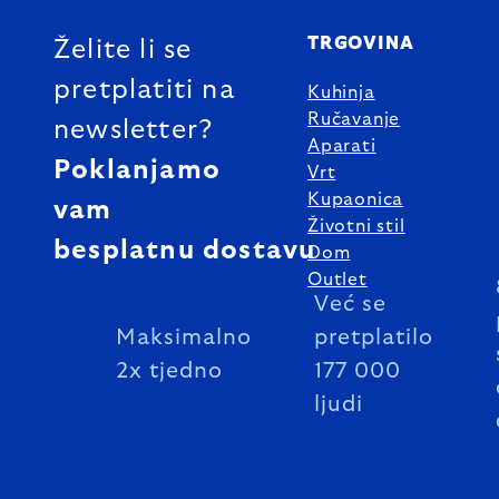
TRGOVINA
Želite li se
pretplatiti na
Kuhinja
Ručavanje
newsletter?
Aparati
Poklanjamo
Vrt
Kupaonica
vam
Životni stil
besplatnu dostavu
Dom
Outlet
Već se
Maksimalno
pretplatilo
2x tjedno
177 000
ljudi