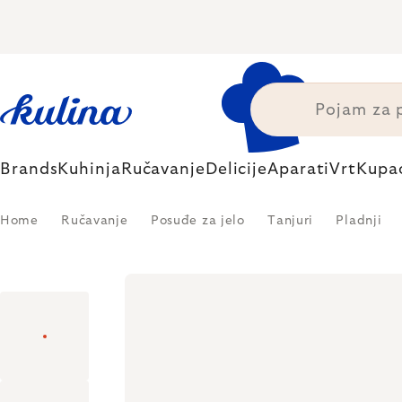
Skip
to
content
Brands
Kuhinja
Ručavanje
Delicije
Aparati
Vrt
Kupa
Home
Ručavanje
Posuđe za jelo
Tanjuri
Pladnji