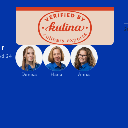
2
hr
od 24
Denisa
Hana
Anna