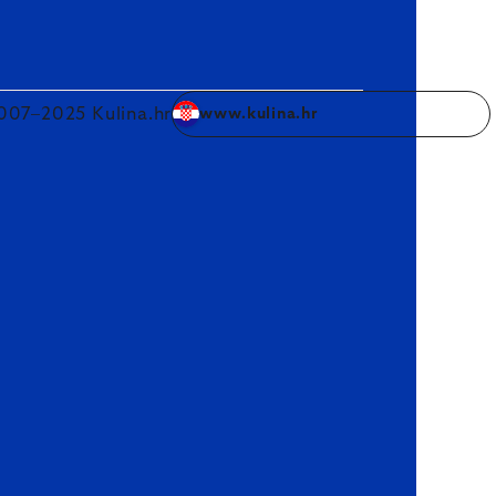
007–2025 Kulina.hr
www.kulina.hr