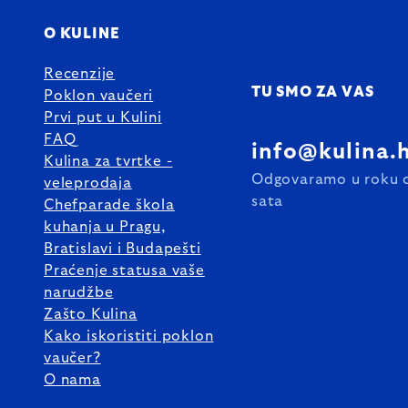
O KULINE
Recenzije
TU SMO ZA VAS
Poklon vaučeri
Prvi put u Kulini
FAQ
info@kulina.
Kulina za tvrtke -
Odgovaramo u roku 
veleprodaja
sata
Chefparade škola
kuhanja u Pragu,
Bratislavi i Budapešti
Praćenje statusa vaše
narudžbe
Zašto Kulina
Kako iskoristiti poklon
vaučer?
O nama