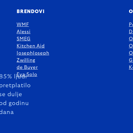
BRENDOVI
O
WMF
P
Alessi
D
SMEG
O
Kitchen Aid
O
JosephJoseph
O
Zwilling
G
de Buyer
K
Eva Solo
85% ljudi
pretplatilo
se dulje
od godinu
dana