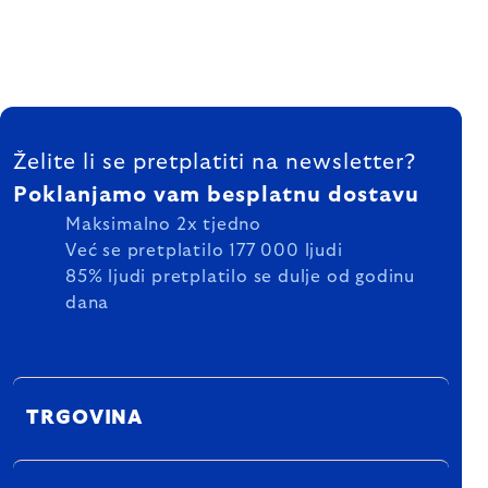
FOOTER
Želite li se pretplatiti na newsletter?
Poklanjamo vam besplatnu dostavu
Maksimalno 2x tjedno
Već se pretplatilo 177 000 ljudi
85% ljudi pretplatilo se dulje od godinu
dana
TRGOVINA