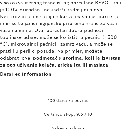
visokokvalitetnog francuskog porculana REVOL koji
je 100% prirodan i ne sadrži kadmij ni olovo.
Neporozan je i ne upija nikakve masnoće, bakterije
i mirise te jamči higijensku pripremu hrane za vas i
vaše najmilije. Ovaj porculan dobro podnosi
toplinske udare, može se koristiti u pećnici (+300
°C), mikrovalnoj pećnici i zamrzivaču, a može se
prati i u perilici posuđa. Na primjer, možete
odabrati ovaj
podmetač s utorima, koji je izvrstan
za posluživanje kolača, grickalica ili maslaca.
Detailed information
100 dana za povrat
Certified shop: 9,3 / 10
Šaljemo odmah