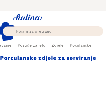
Skip
to
content
avanje
Posuđe za jelo
Zdjele
Poculanske
Porculanske zdjele za serviranje