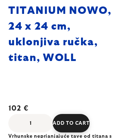
TITANIUM NOWO,
24 x 24 cm,
uklonjiva ručka,
titan, WOLL
102 €
ADD TO CART
Vrhunske neprianjajuće tave od titana s