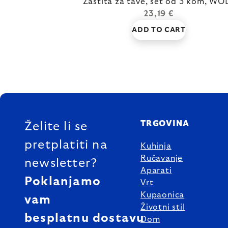
Zaštita za tave, set od 3 kom, WO
23,19 €
ADD TO CART
FOOTER
TRGOVINA
Želite li se
pretplatiti na
Kuhinja
Ručavanje
newsletter?
Aparati
Poklanjamo
Vrt
Kupaonica
vam
Životni stil
besplatnu dostavu
Dom