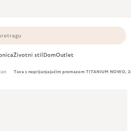
onica
Životni stil
Dom
Outlet
tan
Tava s neprijanjajućim premazom TITANIUM NOWO, 24 