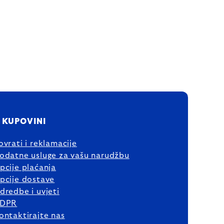
 KUPOVINI
ovrati i reklamacije
odatne usluge za vašu narudžbu
pcije plaćanja
pcije dostave
dredbe i uvjeti
DPR
ontaktirajte nas