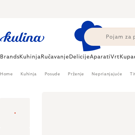
Skip
to
content
Brands
Kuhinja
Ručavanje
Delicije
Aparati
Vrt
Kupa
Home
Kuhinja
Posude
Prženje
Neprianjajuće
Ti