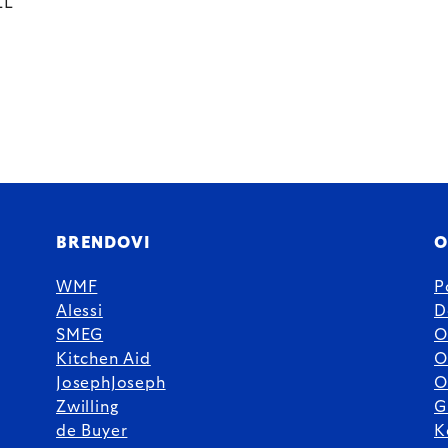
LL
BRENDOVI
O
WMF
P
Alessi
D
SMEG
O
Kitchen Aid
O
JosephJoseph
O
Zwilling
G
de Buyer
K