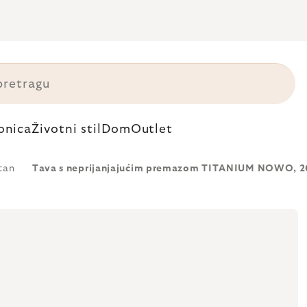
onica
Životni stil
Dom
Outlet
tan
Tava s neprijanjajućim premazom TITANIUM NOWO, 26 