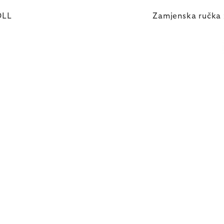
OLL
Zamjenska ručk