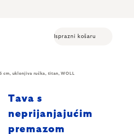
Isprazni košaru
Shopping cart
cm, uklonjiva ručka, titan, WOLL
Tava s
neprijanjajućim
premazom