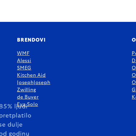
BRENDOVI
O
WMF
P
Alessi
D
SMEG
O
Kitchen Aid
O
JosephJoseph
O
Zwilling
G
de Buyer
K
Eva Solo
85% ljudi
pretplatilo
se dulje
od godinu