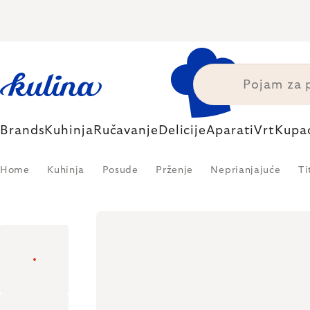
Skip
to
content
Brands
Kuhinja
Ručavanje
Delicije
Aparati
Vrt
Kupa
Home
Kuhinja
Posude
Prženje
Neprianjajuće
Ti