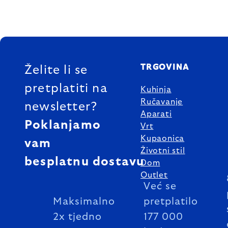
FOOTER
TRGOVINA
Želite li se
pretplatiti na
Kuhinja
Ručavanje
newsletter?
Aparati
Poklanjamo
Vrt
Kupaonica
vam
Životni stil
besplatnu dostavu
Dom
Outlet
Već se
Maksimalno
pretplatilo
2x tjedno
177 000