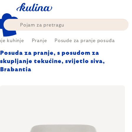
Skip
to
content
nje kuhinje
Pranje
Posude za pranje posuđa
Posuda za pranje, s posudom za
skupljanje tekućine, svijetlo siva,
Brabantia