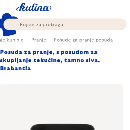
Skip
to
content
nje kuhinje
Pranje
Posude za pranje posuđa
Posuda za pranje, s posudom za
skupljanje tekućine, tamno siva,
Brabantia