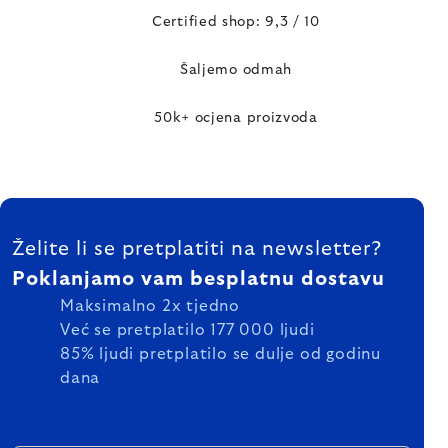
Certified shop: 9,3 / 10
Šaljemo odmah
50k+ ocjena proizvoda
FOOTER
Želite li se pretplatiti na newsletter?
Poklanjamo vam besplatnu dostavu
Maksimalno 2x tjedno
Već se pretplatilo 177 000 ljudi
85% ljudi pretplatilo se dulje od godinu
dana