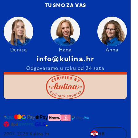
TU SMO ZA VAS
Denisa
Hana
Anna
info@kulina.hr
Odgovaramo u roku od 24 sata
2007–2025 Kulina.hr
HR