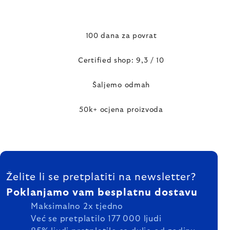
100 dana za povrat
Certified shop: 9,3 / 10
Šaljemo odmah
50k+ ocjena proizvoda
FOOTER
Želite li se pretplatiti na newsletter?
Poklanjamo vam besplatnu dostavu
Maksimalno 2x tjedno
Već se pretplatilo 177 000 ljudi