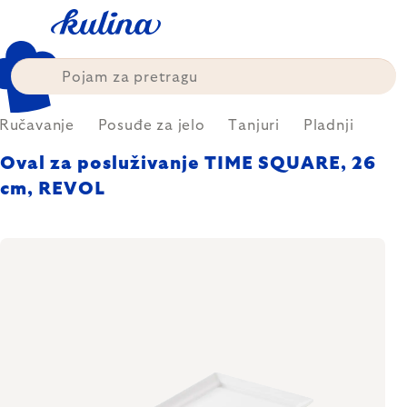
Skip
to
content
Ručavanje
Posuđe za jelo
Tanjuri
Pladnji
Oval za posluživanje TIME SQUARE, 26
cm, REVOL