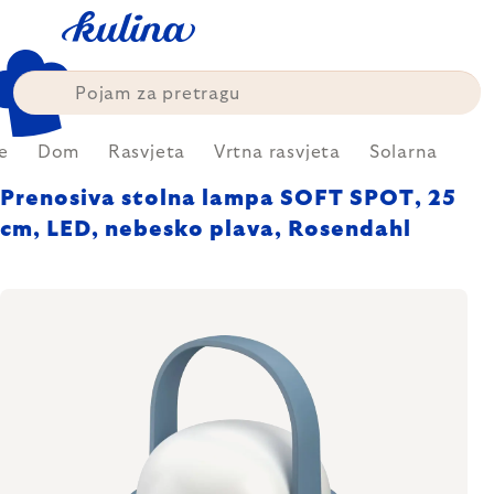
Skip
to
content
e
Dom
Rasvjeta
Vrtna rasvjeta
Solarna
Prenosiva stolna lampa SOFT SPOT, 25
cm, LED, nebesko plava, Rosendahl