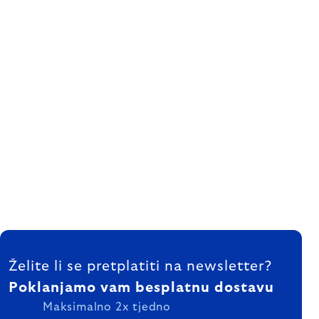
FOOTER
Želite li se pretplatiti na newsletter?
Poklanjamo vam besplatnu dostavu
Maksimalno 2x tjedno