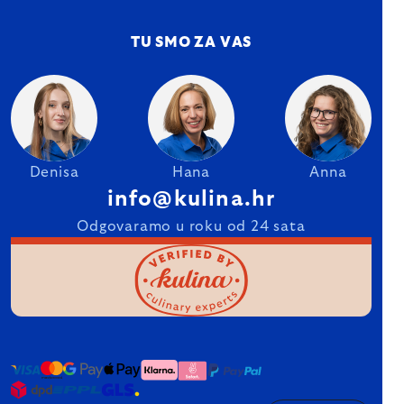
TU SMO ZA VAS
Denisa
Hana
Anna
info@kulina.hr
Odgovaramo u roku od 24 sata