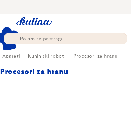
Skip
to
content
Aparati
Kuhinjski roboti
Procesori za hranu
Procesori za hranu