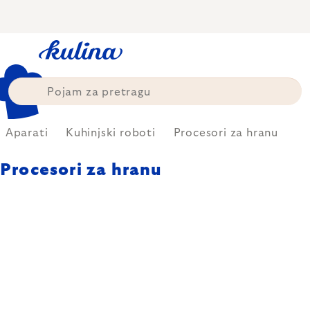
Skip
to
content
Aparati
Kuhinjski roboti
Procesori za hranu
Procesori za hranu