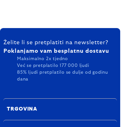
FOOTER
Želite li se pretplatiti na newsletter?
Poklanjamo vam besplatnu dostavu
Maksimalno 2x tjedno
Već se pretplatilo 177 000 ljudi
85% ljudi pretplatilo se dulje od godinu
dana
TRGOVINA