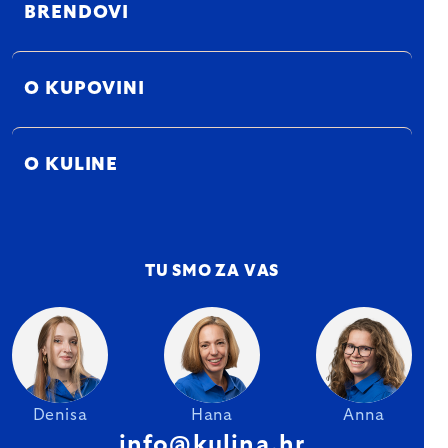
BRENDOVI
O KUPOVINI
O KULINE
TU SMO ZA VAS
Denisa
Hana
Anna
info@kulina.hr