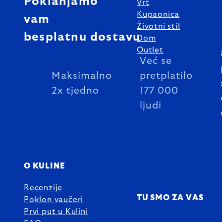
Poklanjamo
Vrt
Kupaonica
vam
Životni stil
besplatnu dostavu
Dom
Outlet
Već se
Maksimalno
pretplatilo
2x tjedno
177 000
ljudi
O KULINE
Recenzije
TU SMO ZA VAS
Poklon vaučeri
Prvi put u Kulini