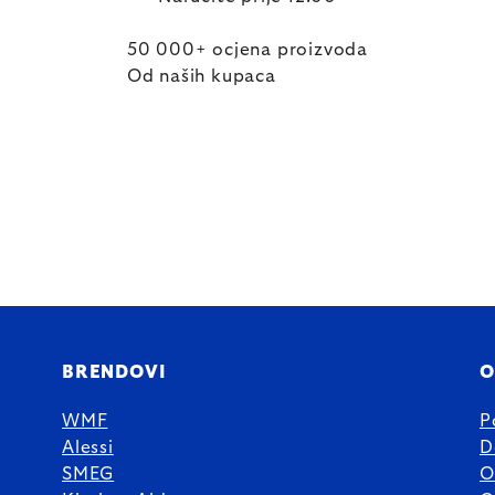
50 000+ ocjena proizvoda
Od naših kupaca
BRENDOVI
O
WMF
P
Alessi
D
SMEG
O