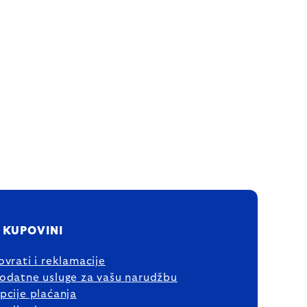
 KUPOVINI
ovrati i reklamacije
odatne usluge za vašu narudžbu
pcije plaćanja