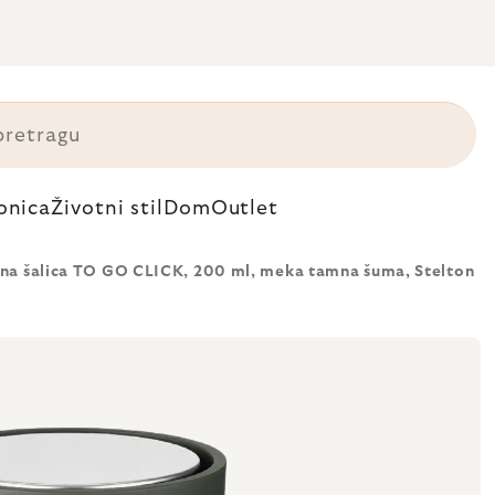
onica
Životni stil
Dom
Outlet
na šalica TO GO CLICK, 200 ml, meka tamna šuma, Stelton