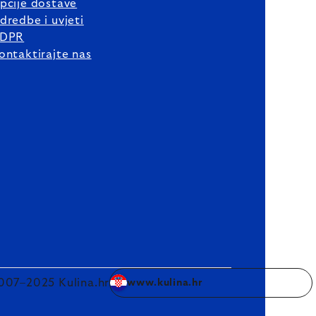
pcije dostave
dredbe i uvjeti
DPR
ontaktirajte nas
007–2025 Kulina.hr
www.kulina.hr