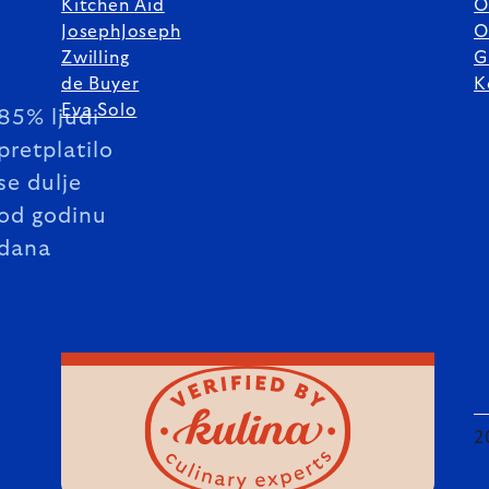
Kitchen Aid
O
JosephJoseph
O
Zwilling
G
de Buyer
K
Eva Solo
85% ljudi
pretplatilo
se dulje
od godinu
dana
2