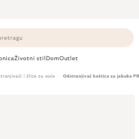
onica
Životni stil
Dom
Outlet
tranjivači i žlice za voće
Odstranjivač koštica za jabuke 