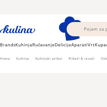
Skip
to
content
Brands
Kuhinja
Ručavanje
Delicije
Aparati
Vrt
Kupa
Home
Kuhinja
Kuhinjski pribor
Ribeži & rezači
Ods