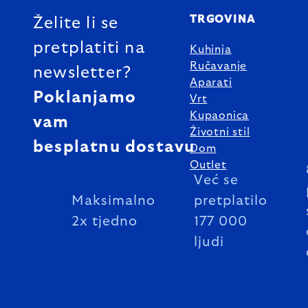
TRGOVINA
Želite li se
pretplatiti na
Kuhinja
Ručavanje
newsletter?
Aparati
Poklanjamo
Vrt
Kupaonica
vam
Životni stil
besplatnu dostavu
Dom
Outlet
Već se
Maksimalno
pretplatilo
2x tjedno
177 000
ljudi