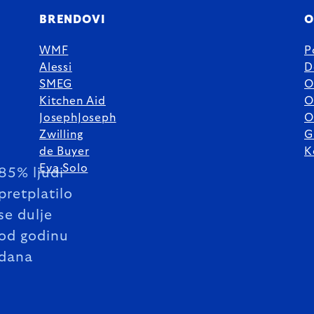
BRENDOVI
O
WMF
P
Alessi
D
SMEG
O
Kitchen Aid
O
JosephJoseph
O
Zwilling
G
de Buyer
K
Eva Solo
85% ljudi
pretplatilo
se dulje
od godinu
dana