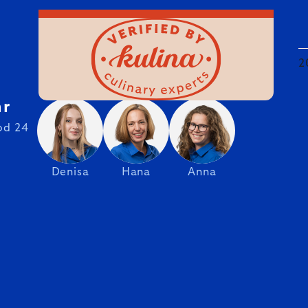
2
hr
od 24
Denisa
Hana
Anna