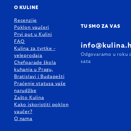
O KULINE
Recenzije
TU SMO ZA VAS
Poklon vaučeri
Prvi put u Kulini
FAQ
info@kulina.
Kulina za tvrtke -
Odgovaramo u roku 
veleprodaja
sata
Chefparade škola
kuhanja u Pragu,
Bratislavi i Budapešti
Praćenje statusa vaše
narudžbe
Zašto Kulina
Kako iskoristiti poklon
vaučer?
O nama