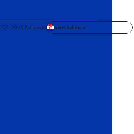
007–2025 Kulina.hr
www.kulina.hr