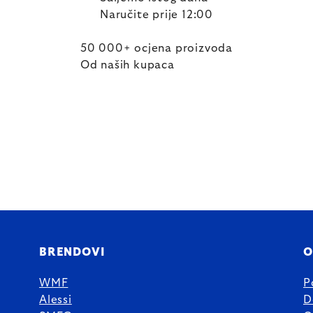
Naručite prije 12:00
50 000+ ocjena proizvoda
Od naših kupaca
BRENDOVI
O
WMF
P
Alessi
D