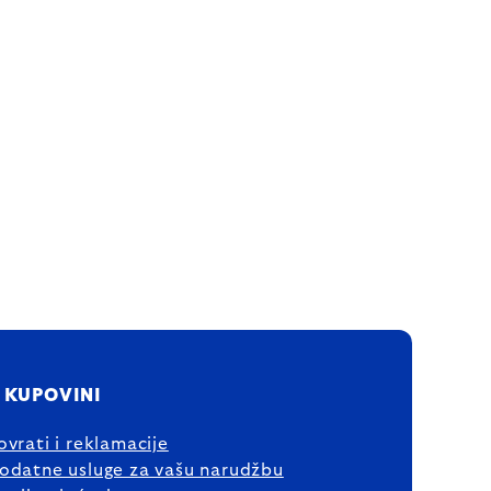
 KUPOVINI
ovrati i reklamacije
odatne usluge za vašu narudžbu