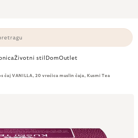
onica
Životni stil
Dom
Outlet
s čaj VANILLA, 20 vrećica muslin čaja, Kusmi Tea