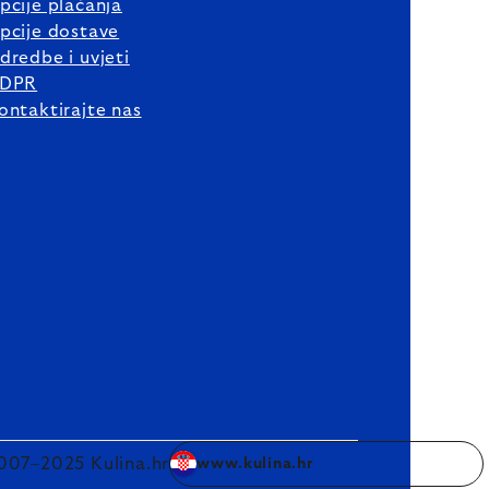
pcije plaćanja
pcije dostave
dredbe i uvjeti
DPR
ontaktirajte nas
007–2025 Kulina.hr
www.kulina.hr