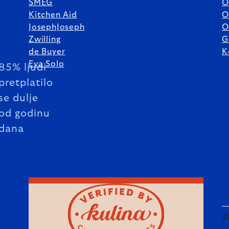
SMEG
O
Kitchen Aid
O
JosephJoseph
O
Zwilling
G
de Buyer
K
Eva Solo
85% ljudi
pretplatilo
se dulje
od godinu
dana
2