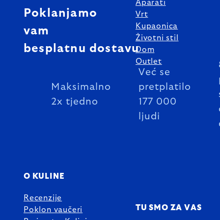
Aparati
Poklanjamo
Vrt
Kupaonica
vam
Životni stil
besplatnu dostavu
Dom
Outlet
Već se
Maksimalno
pretplatilo
2x tjedno
177 000
ljudi
O KULINE
Recenzije
TU SMO ZA VAS
Poklon vaučeri