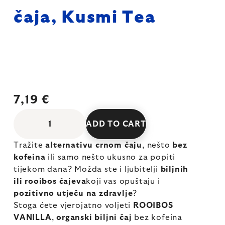
čaja, Kusmi Tea
7,19 €
ADD TO CART
Tražite
alternativu crnom čaju
, nešto
bez
kofeina
ili samo nešto ukusno za popiti
tijekom dana? Možda ste i ljubitelji
biljnih
ili rooibos čajeva
koji vas opuštaju i
pozitivno utječu na zdravlje
?
Stoga ćete vjerojatno voljeti
ROOIBOS
VANILLA
,
organski biljni čaj
bez kofeina