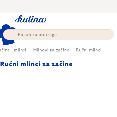
Skip
to
content
čine i mlinci
Mlinovi za začine
Ručni mlinci
Ručni mlinci za začine