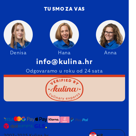
TU SMO ZA VAS
Denisa
Hana
Anna
info@kulina.hr
Odgovaramo u roku od 24 sata
2007–2025 Kulina.hr
HR