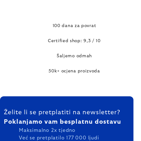
100 dana za povrat
Certified shop: 9,3 / 10
Šaljemo odmah
50k+ ocjena proizvoda
FOOTER
Želite li se pretplatiti na newsletter?
Poklanjamo vam besplatnu dostavu
Maksimalno 2x tjedno
Već se pretplatilo 177 000 ljudi