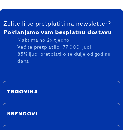
FOOTER
Želite li se pretplatiti na newsletter?
Poklanjamo vam besplatnu dostavu
Maksimalno 2x tjedno
Već se pretplatilo 177 000 ljudi
85% ljudi pretplatilo se dulje od godinu
dana
TRGOVINA
BRENDOVI