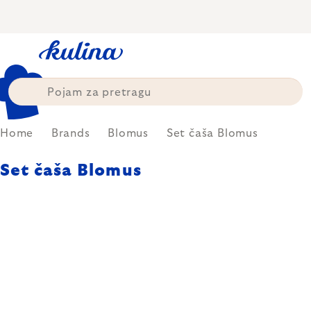
Skip
to
content
Home
Brands
Blomus
Set čaša Blomus
Set čaša Blomus