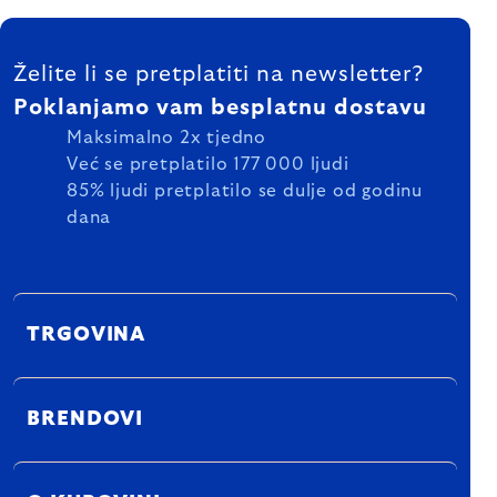
FOOTER
Želite li se pretplatiti na newsletter?
Poklanjamo vam besplatnu dostavu
Maksimalno 2x tjedno
Već se pretplatilo 177 000 ljudi
85% ljudi pretplatilo se dulje od godinu
dana
TRGOVINA
BRENDOVI