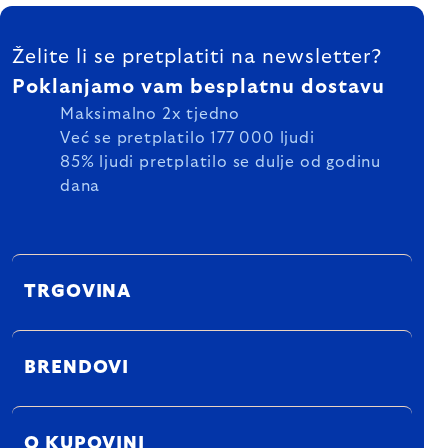
FOOTER
Želite li se pretplatiti na newsletter?
Poklanjamo vam besplatnu dostavu
Maksimalno 2x tjedno
Već se pretplatilo 177 000 ljudi
85% ljudi pretplatilo se dulje od godinu
dana
TRGOVINA
BRENDOVI
O KUPOVINI