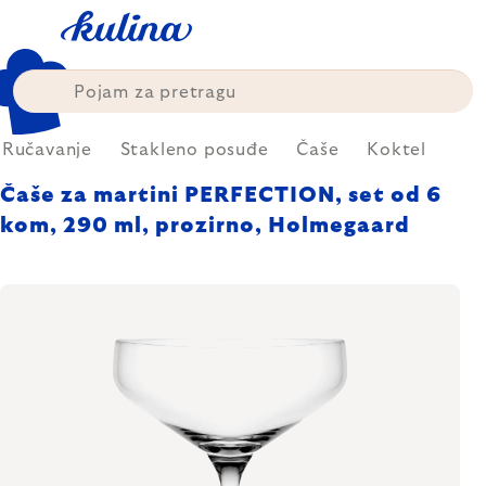
Skip
to
content
Ručavanje
Stakleno posuđe
Čaše
Koktel
Čaše za martini PERFECTION, set od 6
kom, 290 ml, prozirno, Holmegaard