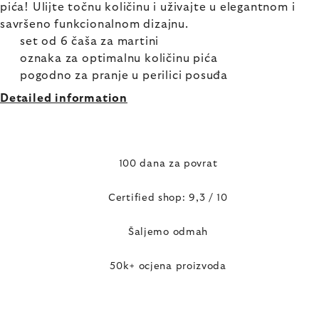
pića! Ulijte točnu količinu i uživajte u elegantnom i
savršeno funkcionalnom dizajnu.
set od 6 čaša za martini
oznaka za optimalnu količinu pića
pogodno za pranje u perilici posuđa
Detailed information
100 dana za povrat
Certified shop: 9,3 / 10
Šaljemo odmah
50k+ ocjena proizvoda