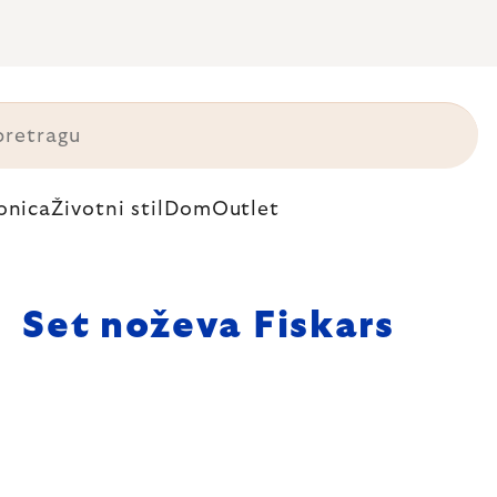
onica
Životni stil
Dom
Outlet
Set noževa Fiskars