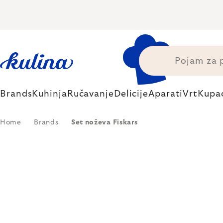
Skip
to
content
Brands
Kuhinja
Ručavanje
Delicije
Aparati
Vrt
Kupa
Home
Brands
Set noževa Fiskars