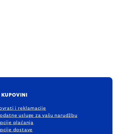
 KUPOVINI
ovrati i reklamacije
odatne usluge za vašu narudžbu
pcije plaćanja
pcije dostave