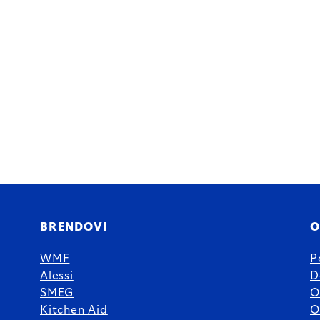
BRENDOVI
O
WMF
P
Alessi
D
SMEG
O
Kitchen Aid
O