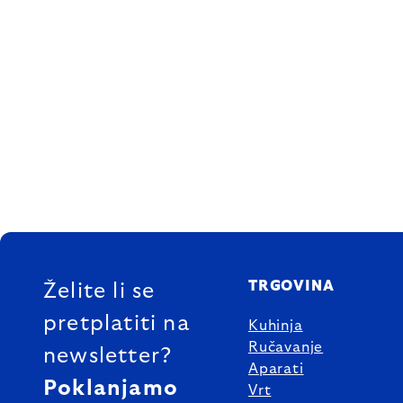
FOOTER
TRGOVINA
Želite li se
pretplatiti na
Kuhinja
Ručavanje
newsletter?
Aparati
Poklanjamo
Vrt