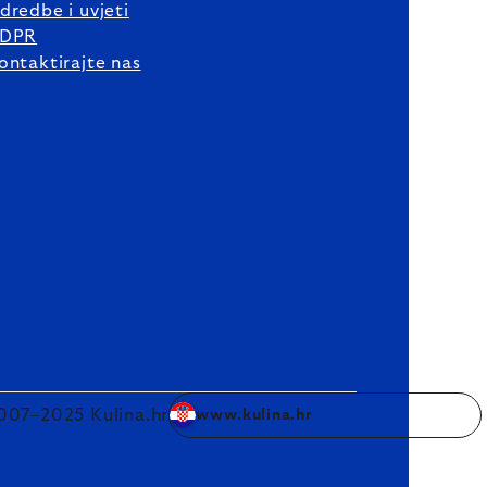
dredbe i uvjeti
DPR
ontaktirajte nas
007–2025 Kulina.hr
www.kulina.hr