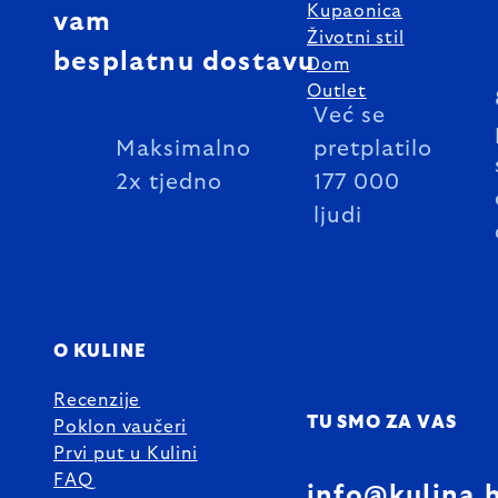
Kupaonica
vam
Životni stil
besplatnu dostavu
Dom
Outlet
Već se
Maksimalno
pretplatilo
2x tjedno
177 000
ljudi
O KULINE
Recenzije
TU SMO ZA VAS
Poklon vaučeri
Prvi put u Kulini
FAQ
info@kulina.