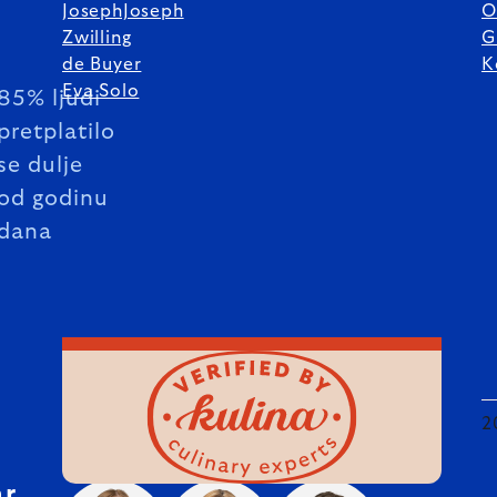
JosephJoseph
O
Zwilling
G
de Buyer
K
Eva Solo
85% ljudi
pretplatilo
se dulje
od godinu
dana
2
hr