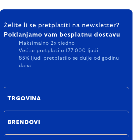
FOOTER
Želite li se pretplatiti na newsletter?
Poklanjamo vam besplatnu dostavu
Maksimalno 2x tjedno
Već se pretplatilo 177 000 ljudi
85% ljudi pretplatilo se dulje od godinu
dana
TRGOVINA
BRENDOVI