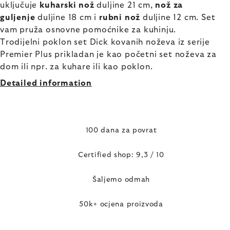
uključuje
kuharski nož
duljine 21 cm,
nož za
guljenje
duljine 18 cm i
rubni nož
duljine 12 cm. Set
vam pruža osnovne pomoćnike za kuhinju.
Trodijelni poklon set Dick kovanih noževa iz serije
Premier Plus prikladan je kao početni set noževa za
dom ili npr. za kuhare ili kao poklon.
Detailed information
100 dana za povrat
Certified shop: 9,3 / 10
Šaljemo odmah
50k+ ocjena proizvoda