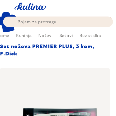
Skip
to
content
Home
Kuhinja
Noževi
Setovi
Bez stalka
Set noževa PREMIER PLUS, 3 kom,
F.Dick