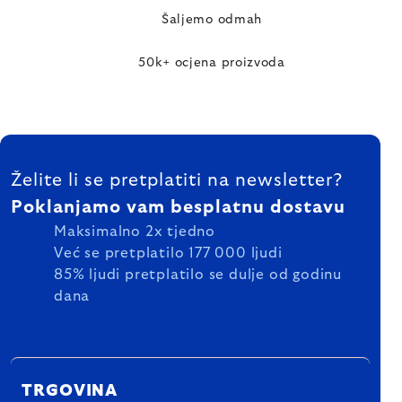
Šaljemo odmah
50k+ ocjena proizvoda
FOOTER
Želite li se pretplatiti na newsletter?
Poklanjamo vam besplatnu dostavu
Maksimalno 2x tjedno
Već se pretplatilo 177 000 ljudi
85% ljudi pretplatilo se dulje od godinu
dana
TRGOVINA