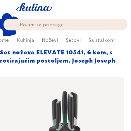
Skip
to
content
ome
Kuhinja
Noževi
Setovi
Sa stalkom
Set noževa ELEVATE 10541, 6 kom, s
rotirajućim postoljem, Joseph Joseph