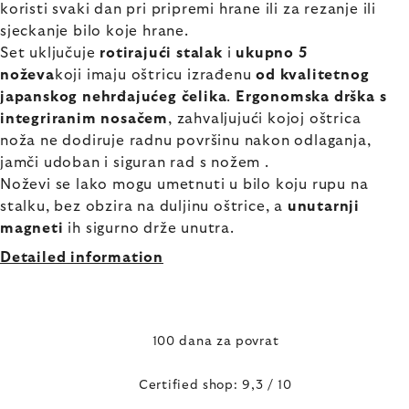
koristi svaki dan pri pripremi hrane ili za rezanje ili
sjeckanje bilo koje hrane.
Set uključuje
rotirajući
stalak
i
ukupno 5
noževa
koji imaju oštricu izrađenu
od kvalitetnog
japanskog nehrđajućeg čelika
.
Ergonomska drška
s
integriranim nosačem
, zahvaljujući kojoj oštrica
noža ne dodiruje radnu površinu nakon odlaganja,
jamči udoban i siguran rad s nožem .
Noževi se lako mogu umetnuti u bilo koju rupu na
stalku, bez obzira na duljinu oštrice, a
unutarnji
magneti
ih sigurno drže unutra.
Detailed information
100 dana za povrat
Certified shop: 9,3 / 10