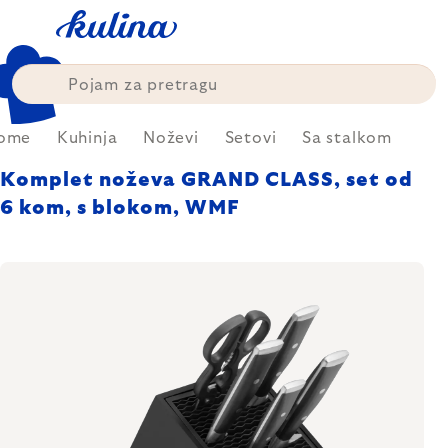
Skip
to
content
ome
Kuhinja
Noževi
Setovi
Sa stalkom
Komplet noževa GRAND CLASS, set od
6 kom, s blokom, WMF