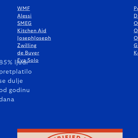
WMF
P
Alessi
D
SMEG
O
Kitchen Aid
O
JosephJoseph
O
Zwilling
G
de Buyer
K
Eva Solo
85% ljudi
pretplatilo
se dulje
od godinu
dana