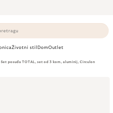
onica
Životni stil
Dom
Outlet
Set posuđa TOTAL, set od 3 kom, aluminij, Circulon