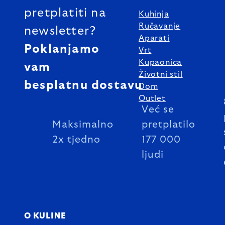
pretplatiti na
Kuhinja
Ručavanje
newsletter?
Aparati
Poklanjamo
Vrt
Kupaonica
vam
Životni stil
besplatnu dostavu
Dom
Outlet
Već se
Maksimalno
pretplatilo
2x tjedno
177 000
ljudi
O KULINE