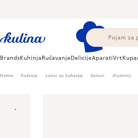
Skip
to
content
Brands
Kuhinja
Ručavanje
Delicije
Aparati
Vrt
Kupa
Home
Kuhinja
Lonci za kuhanje
Setovi
Aluminij