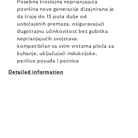
Posebna troslojna neprianjajuća
površina nove generacije dizajnirana je
da traje do 15 puta dulje od
uobičajenih premaza, osiguravajući
dugotrajnu učinkovitost bez gubitka
neprianjajućih svojstava.
kompatibilan sa svim vrstama ploča za
kuhanje, uključujući indukcijske,
perilice posuđa i pećnice
Detailed information