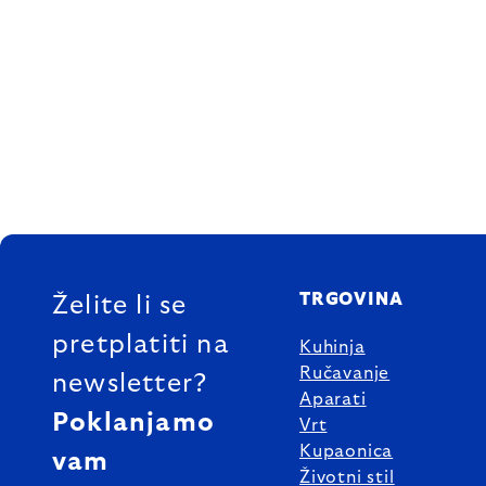
FOOTER
TRGOVINA
Želite li se
pretplatiti na
Kuhinja
Ručavanje
newsletter?
Aparati
Poklanjamo
Vrt
Kupaonica
vam
Životni stil