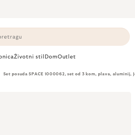
onica
Životni stil
Dom
Outlet
Set posuda SPACE 1000062, set od 3 kom, plava, aluminij, 