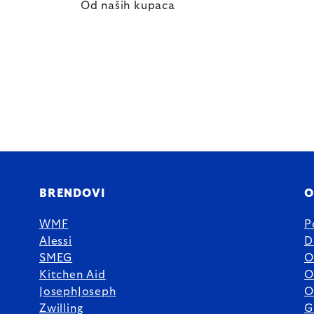
Od naših kupaca
BRENDOVI
O
WMF
P
Alessi
D
SMEG
O
Kitchen Aid
O
JosephJoseph
O
Zwilling
G