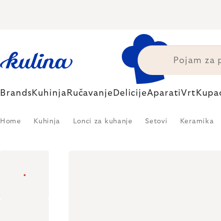
Skip
to
content
Brands
Kuhinja
Ručavanje
Delicije
Aparati
Vrt
Kupa
Home
Kuhinja
Lonci za kuhanje
Setovi
Keramika