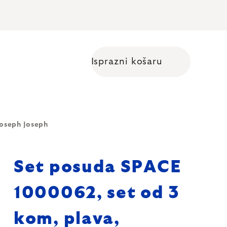
Isprazni košaru
Shopping cart
Joseph Joseph
Set posuda SPACE
1000062, set od 3
kom, plava,