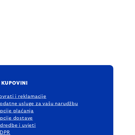
 KUPOVINI
ovrati i reklamacije
odatne usluge za vašu narudžbu
pcije plaćanja
pcije dostave
dredbe i uvjeti
DPR