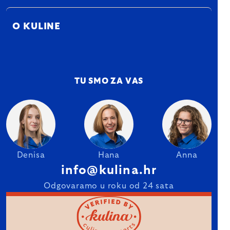
O KULINE
TU SMO ZA VAS
Denisa
Hana
Anna
info@kulina.hr
Odgovaramo u roku od 24 sata