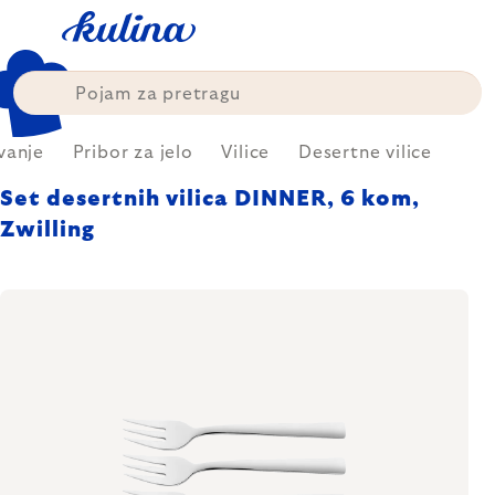
Skip
to
content
vanje
Pribor za jelo
Vilice
Desertne vilice
Set desertnih vilica DINNER, 6 kom,
Zwilling