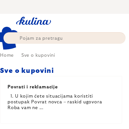
Skip
to
content
Home
Sve o kupovini
Sve o kupovini
LIST
OF
Povrati i reklamacije
ARTICLES
1. U kojim ćete situacijama koristiti
postupak Povrat novca – raskid ugovora
Roba vam ne ...