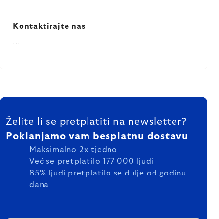
Kontaktirajte nas
...
Listing
FOOTER
controls
Želite li se pretplatiti na newsletter?
Poklanjamo vam besplatnu dostavu
Maksimalno 2x tjedno
Već se pretplatilo 177 000 ljudi
85% ljudi pretplatilo se dulje od godinu
dana