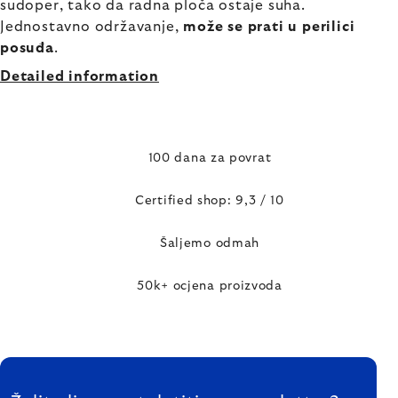
sudoper, tako da radna ploča ostaje suha.
Jednostavno održavanje,
može se prati u perilici
posuđa
.
Detailed information
100 dana za povrat
Certified shop: 9,3 / 10
Šaljemo odmah
50k+ ocjena proizvoda
FOOTER