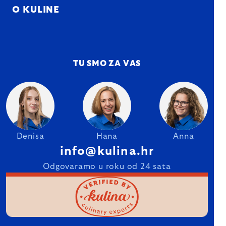
O KULINE
TU SMO ZA VAS
Denisa
Hana
Anna
info@kulina.hr
Odgovaramo u roku od 24 sata