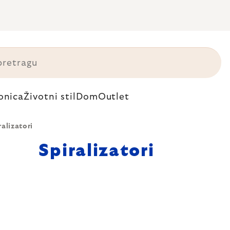
onica
Životni stil
Dom
Outlet
ralizatori
Spiralizatori