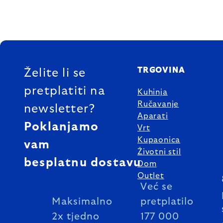
FOOTER
TRGOVINA
Želite li se
pretplatiti na
Kuhinja
Ručavanje
newsletter?
Aparati
Poklanjamo
Vrt
Kupaonica
vam
Životni stil
besplatnu dostavu
Dom
Outlet
Već se
Maksimalno
pretplatilo
2x tjedno
177 000