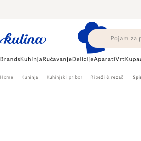
Skip
to
content
Brands
Kuhinja
Ručavanje
Delicije
Aparati
Vrt
Kupa
Home
Kuhinja
Kuhinjski pribor
Ribeži & rezači
Spi