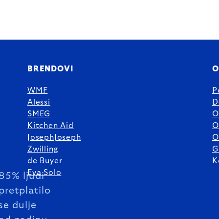
BRENDOVI
O
WMF
P
Alessi
D
SMEG
O
Kitchen Aid
O
JosephJoseph
O
Zwilling
G
de Buyer
K
Eva Solo
85% ljudi
pretplatilo
se dulje