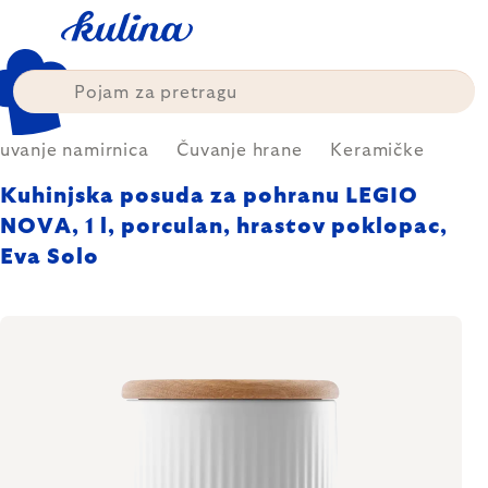
Skip
to
content
uvanje namirnica
Čuvanje hrane
Keramičke
Kuhinjska posuda za pohranu LEGIO
NOVA, 1 l, porculan, hrastov poklopac,
Eva Solo