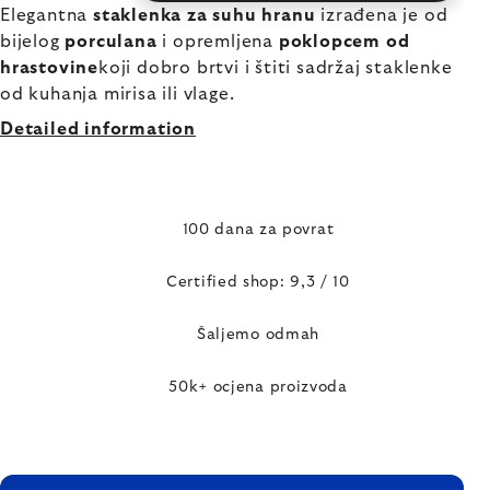
Elegantna
staklenka za suhu hranu
izrađena je od
bijelog
porculana
i opremljena
poklopcem od
hrastovine
koji dobro brtvi i štiti sadržaj staklenke
od kuhanja mirisa ili vlage.
Detailed information
100 dana za povrat
Certified shop: 9,3 / 10
Šaljemo odmah
50k+ ocjena proizvoda
FOOTER