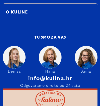
O KULINE
TU SMO ZA VAS
Denisa
Hana
Anna
info@kulina.hr
Odgovaramo u roku od 24 sata