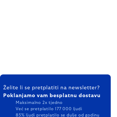
FOOTER
Želite li se pretplatiti na newsletter?
Poklanjamo vam besplatnu dostavu
Maksimalno 2x tjedno
Već se pretplatilo 177 000 ljudi
85% ljudi pretplatilo se dulje od godinu