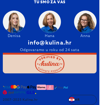
TU SMO ZA VAS
Denisa
Hana
Anna
info@kulina.hr
Odgovaramo u roku od 24 sata
2007–2025 Kulina.hr
HR