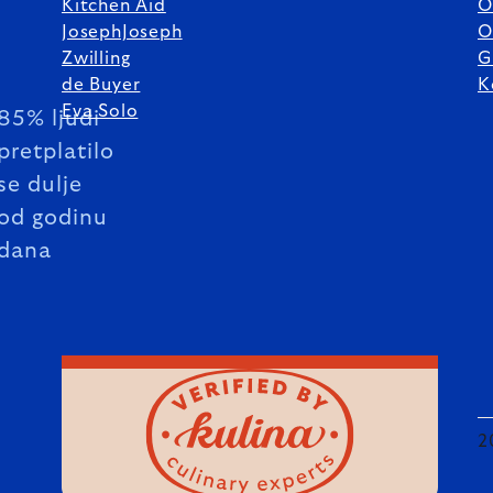
Kitchen Aid
O
JosephJoseph
O
Zwilling
G
de Buyer
K
Eva Solo
85% ljudi
pretplatilo
se dulje
od godinu
dana
2