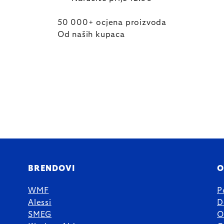
50 000+ ocjena proizvoda
Od naših kupaca
BRENDOVI
O
WMF
P
Alessi
D
SMEG
O