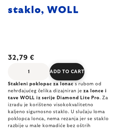
staklo, WOLL
32,79 €
ADD TO CART
Stakleni poklopac za lonac
s rubom od
nehrđajućeg čelika dizajniran je
za lonce i
tave WOLL iz serije Diamond Lite Pro
. Za
izradu je korišteno visokokvalitetno
kaljeno sigurnosno staklo. U slučaju loma
poklopca lonca, nema rezanja jer se staklo
razbije u male komadiće bez oštrih