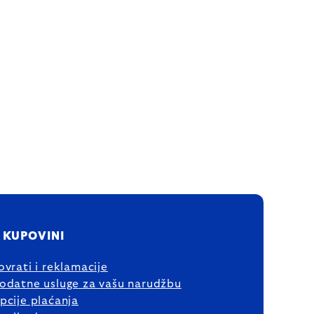
 KUPOVINI
ovrati i reklamacije
odatne usluge za vašu narudžbu
pcije plaćanja