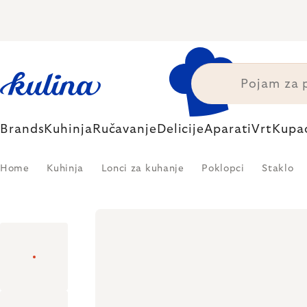
Skip
to
content
Brands
Kuhinja
Ručavanje
Delicije
Aparati
Vrt
Kupa
Home
Kuhinja
Lonci za kuhanje
Poklopci
Staklo