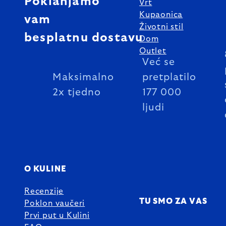
Poklanjamo
Vrt
Kupaonica
vam
Životni stil
besplatnu dostavu
Dom
Outlet
Već se
Maksimalno
pretplatilo
2x tjedno
177 000
ljudi
O KULINE
Recenzije
TU SMO ZA VAS
Poklon vaučeri
Prvi put u Kulini