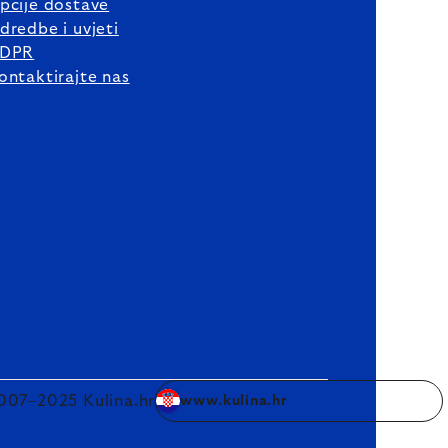
pcije dostave
dredbe i uvjeti
DPR
ontaktirajte nas
007–2025 Kulina.hr
www.kulina.hr