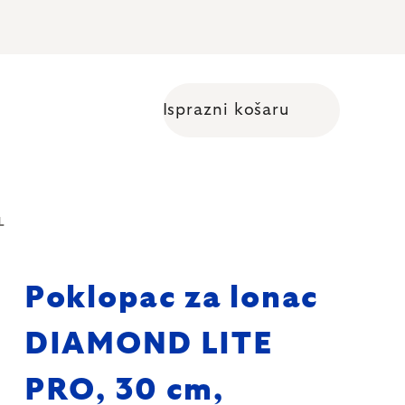
Isprazni košaru
Shopping cart
L
Poklopac za lonac
DIAMOND LITE
PRO, 30 cm,