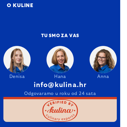
O KULINE
TU SMO ZA VAS
Denisa
Hana
Anna
info@kulina.hr
Odgovaramo u roku od 24 sata