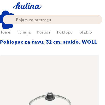
Skip
to
content
Home
Kuhinja
Posude
Poklopci
Staklo
Poklopac za tavu, 32 cm, staklo, WOLL