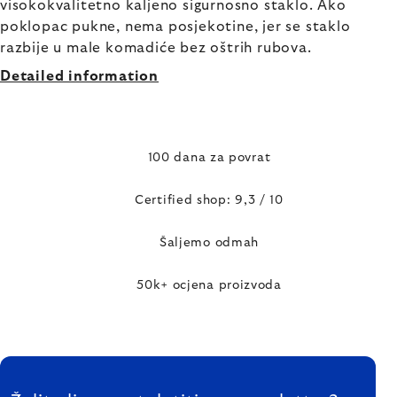
visokokvalitetno kaljeno sigurnosno staklo. Ako
poklopac pukne, nema posjekotine, jer se staklo
razbije u male komadiće bez oštrih rubova.
Detailed information
100 dana za povrat
Certified shop: 9,3 / 10
Šaljemo odmah
50k+ ocjena proizvoda
FOOTER