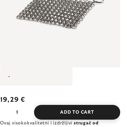
19,29 €
ADD TO CART
Ovaj visokokvalitetni i izdržljivi
strugač od