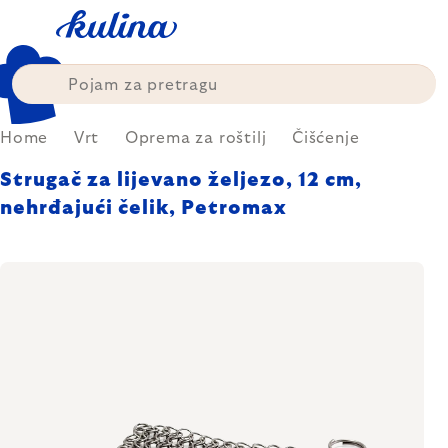
Skip
to
content
Home
Vrt
Oprema za roštilj
Čišćenje
Strugač za lijevano željezo, 12 cm,
nehrđajući čelik, Petromax