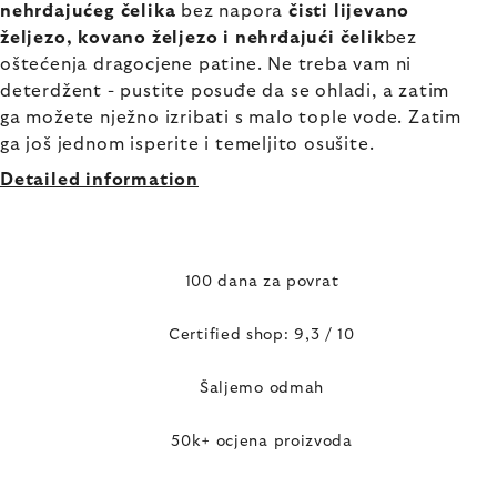
nehrđajućeg čelika
bez napora
čisti lijevano
željezo, kovano željezo i nehrđajući čelik
bez
oštećenja dragocjene patine. Ne treba vam ni
deterdžent - pustite posuđe da se ohladi, a zatim
ga možete nježno izribati s malo tople vode. Zatim
ga još jednom isperite i temeljito osušite.
Detailed information
100 dana za povrat
Certified shop: 9,3 / 10
Šaljemo odmah
50k+ ocjena proizvoda