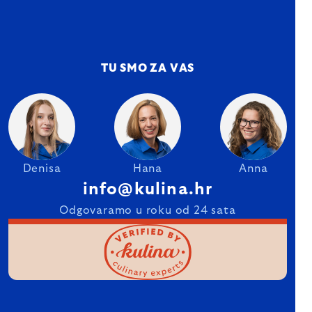
TU SMO ZA VAS
Denisa
Hana
Anna
info@kulina.hr
Odgovaramo u roku od 24 sata