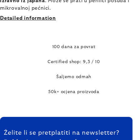
izravno iz Japana
. Može se prati u perilici posuđa i
mikrovalnoj pećnici.
Detailed information
100 dana za povrat
Certified shop: 9,3 / 10
Šaljemo odmah
50k+ ocjena proizvoda
FOOTER
Želite li se pretplatiti na newsletter?