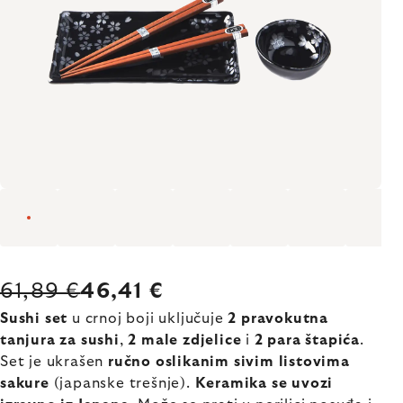
61,89 €
46,41 €
Sushi set
u crnoj boji uključuje
2 pravokutna
tanjura za sushi
,
2 male zdjelice
i
2 para štapića
.
Set je ukrašen
ručno oslikanim sivim listovima
sakure
(japanske trešnje).
Keramika se uvozi