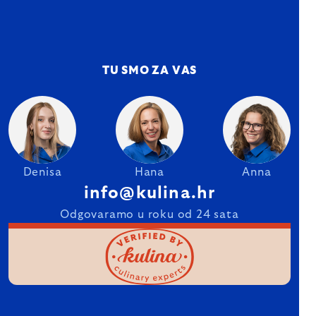
TU SMO ZA VAS
Denisa
Hana
Anna
info@kulina.hr
Odgovaramo u roku od 24 sata