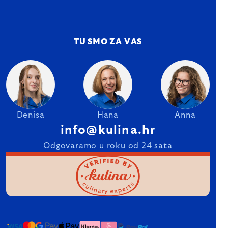
TU SMO ZA VAS
Denisa
Hana
Anna
info@kulina.hr
Odgovaramo u roku od 24 sata