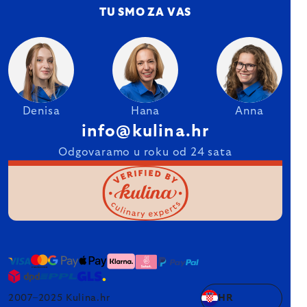
TU SMO ZA VAS
Denisa
Hana
Anna
info@kulina.hr
Odgovaramo u roku od 24 sata
2007–2025 Kulina.hr
HR