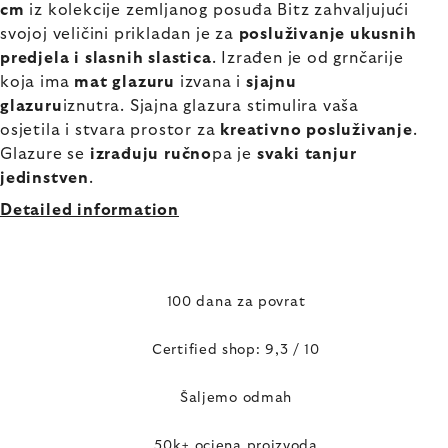
cm
iz kolekcije zemljanog posuđa Bitz zahvaljujući
svojoj veličini prikladan je za
posluživanje ukusnih
predjela i slasnih slastica
. Izrađen je od grnčarije
koja ima
mat glazuru
izvana i
sjajnu
glazuru
iznutra. Sjajna glazura stimulira vaša
osjetila i stvara prostor za
kreativno posluživanje
.
Glazure se
izrađuju ručno
pa je
svaki tanjur
jedinstven
.
Detailed information
100 dana za povrat
Certified shop: 9,3 / 10
Šaljemo odmah
50k+ ocjena proizvoda