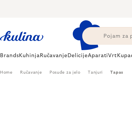
Skip
to
content
Brands
Kuhinja
Ručavanje
Delicije
Aparati
Vrt
Kupa
Home
Ručavanje
Posuđe za jelo
Tanjuri
Tapas