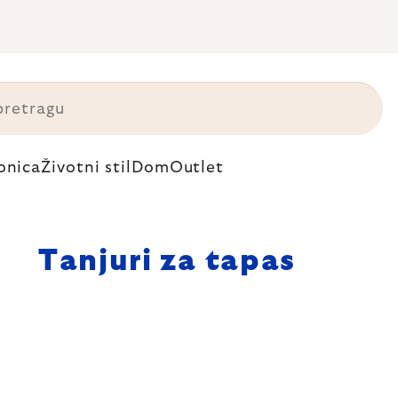
onica
Životni stil
Dom
Outlet
Tanjuri za tapas