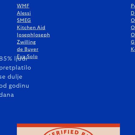
WMF
P
Alessi
D
SMEG
O
Kitchen Aid
O
JosephJoseph
O
Zwilling
G
de Buyer
K
Eva Solo
85% ljudi
pretplatilo
se dulje
od godinu
dana