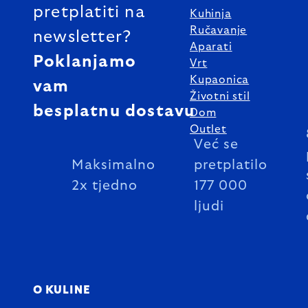
pretplatiti na
Kuhinja
Ručavanje
newsletter?
Aparati
Poklanjamo
Vrt
Kupaonica
vam
Životni stil
besplatnu dostavu
Dom
Outlet
Već se
Maksimalno
pretplatilo
2x tjedno
177 000
ljudi
O KULINE