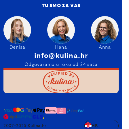
TU SMO ZA VAS
Denisa
Hana
Anna
info@kulina.hr
Odgovaramo u roku od 24 sata
2007–2025 Kulina.hr
HR