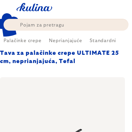
Skip
to
content
Palačinke crepe
Neprianjajuće
Standardni
Tava za palačinke crepe ULTIMATE 25
cm, neprianjajuća, Tefal