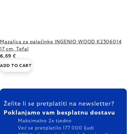
Mazalica za palačinke INGENIO WOOD K2306014
17 cm, Tefal
6,69 €
ADD TO CART
FOOTER
Želite li se pretplatiti na newsletter?
Poklanjamo vam besplatnu dostavu
Maksimalno 2x tjedno
Već se pretplatilo 177 000 ljudi