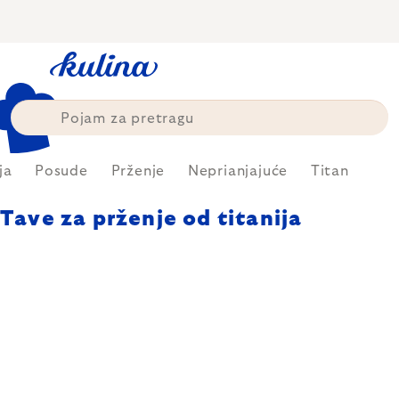
Skip
to
content
ja
Posude
Prženje
Neprianjajuće
Titan
Tave za prženje od titanija