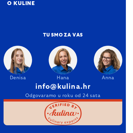
O KULINE
TU SMO ZA VAS
Denisa
Hana
Anna
info@kulina.hr
Odgovaramo u roku od 24 sata