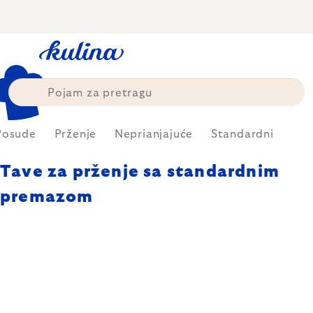
Skip
to
content
Posude
Prženje
Neprianjajuće
Standardni
Tave za prženje sa standardnim
premazom