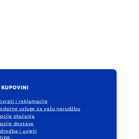
 KUPOVINI
ovrati i reklamacije
odatne usluge za vašu narudžbu
pcije plaćanja
pcije dostave
dredbe i uvjeti
DPR