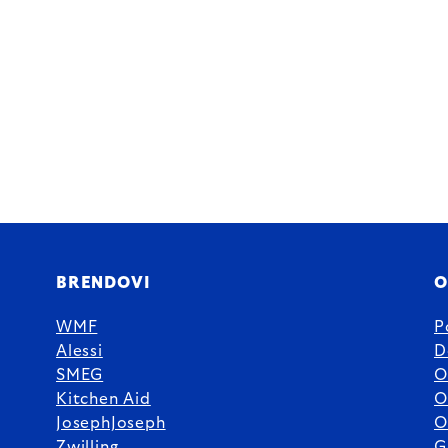
BRENDOVI
O
WMF
P
Alessi
D
SMEG
O
Kitchen Aid
O
JosephJoseph
O
Zwilling
G