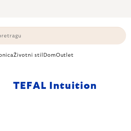
onica
Životni stil
Dom
Outlet
TEFAL Intuition