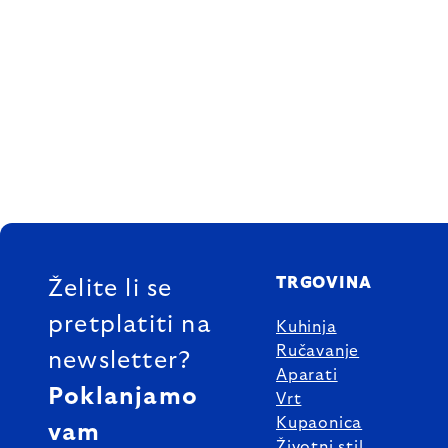
FOOTER
TRGOVINA
Želite li se
pretplatiti na
Kuhinja
Ručavanje
newsletter?
Aparati
Poklanjamo
Vrt
Kupaonica
vam
Životni stil