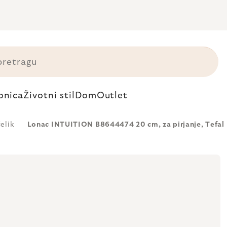
onica
Životni stil
Dom
Outlet
elik
Lonac INTUITION B8644474 20 cm, za pirjanje, Tefal