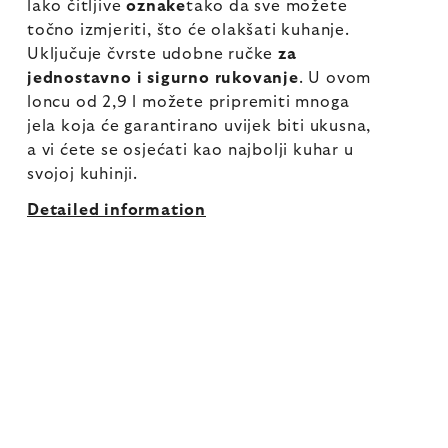
lako čitljive
oznake
tako da sve možete
točno izmjeriti, što će olakšati kuhanje.
Uključuje čvrste udobne ručke
za
jednostavno i sigurno rukovanje
. U ovom
loncu od 2,9 l možete pripremiti mnoga
jela koja će garantirano uvijek biti ukusna,
a vi ćete se osjećati kao najbolji kuhar u
svojoj kuhinji.
Detailed information