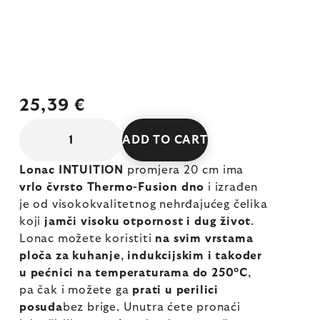
25,39 €
ADD TO CART
Lonac INTUITION
promjera 20 cm ima
vrlo čvrsto Thermo-Fusion dno
i izrađen
je od visokokvalitetnog nehrđajućeg čelika
koji
jamči visoku otpornost i dug život
.
Lonac možete koristiti
na svim vrstama
ploča za kuhanje
,
indukcijskim i također
u pećnici na temperaturama do 250°C
,
pa čak i
možete ga
prati u perilici
posuđa
bez brige. Unutra ćete pronaći