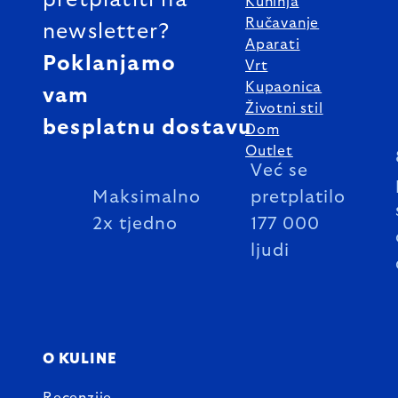
pretplatiti na
Kuhinja
Ručavanje
newsletter?
Aparati
Poklanjamo
Vrt
Kupaonica
vam
Životni stil
besplatnu dostavu
Dom
Outlet
Već se
Maksimalno
pretplatilo
2x tjedno
177 000
ljudi
O KULINE