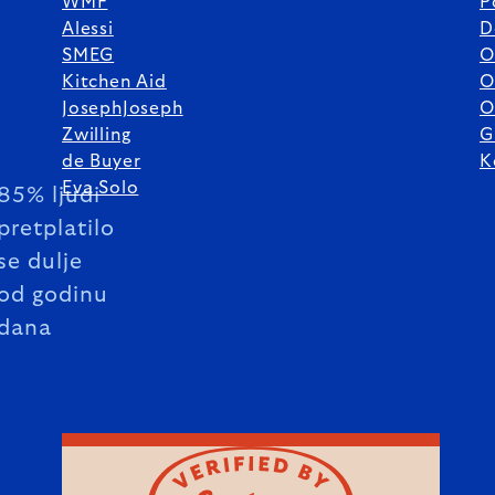
WMF
P
Alessi
D
SMEG
O
Kitchen Aid
O
JosephJoseph
O
Zwilling
G
de Buyer
K
Eva Solo
85% ljudi
pretplatilo
se dulje
od godinu
dana