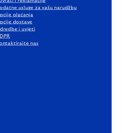
ovrati i reklamacije
odatne usluge za vašu narudžbu
pcije plaćanja
pcije dostave
dredbe i uvjeti
DPR
ontaktirajte nas