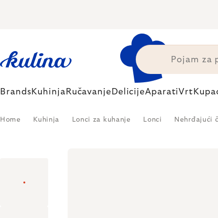
Skip
to
content
Brands
Kuhinja
Ručavanje
Delicije
Aparati
Vrt
Kupa
Home
Kuhinja
Lonci za kuhanje
Lonci
Nehrđajući č