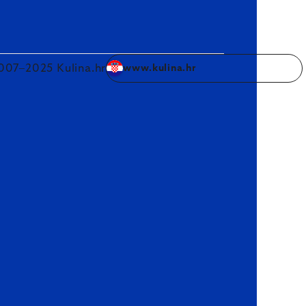
007–2025 Kulina.hr
www.kulina.hr