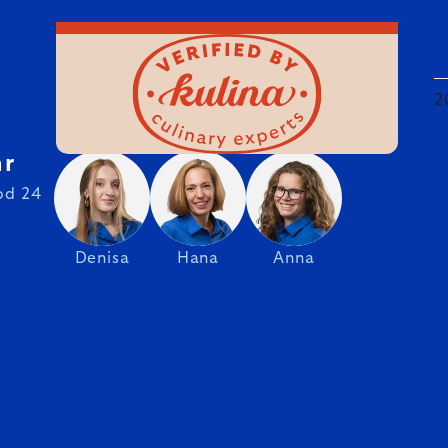
2
hr
od 24
Denisa
Hana
Anna