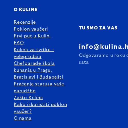
O KULINE
Recenzije
TU SMO ZA VAS
Poklon vaučeri
Prvi put u Kulini
FAQ
info@kulina.
Kulina za tvrtke -
Odgovaramo u roku 
veleprodaja
sata
Chefparade škola
kuhanja u Pragu,
Bratislavi i Budapešti
Praćenje statusa vaše
narudžbe
Zašto Kulina
Kako iskoristiti poklon
vaučer?
O nama