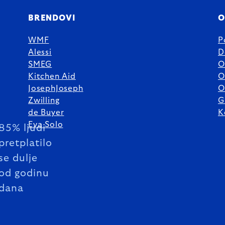
BRENDOVI
O
WMF
P
Alessi
D
SMEG
O
Kitchen Aid
O
JosephJoseph
O
Zwilling
G
de Buyer
K
Eva Solo
85% ljudi
pretplatilo
se dulje
od godinu
dana