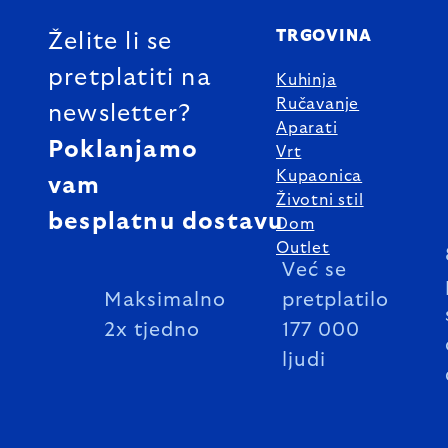
TRGOVINA
Želite li se
pretplatiti na
Kuhinja
Ručavanje
newsletter?
Aparati
Poklanjamo
Vrt
Kupaonica
vam
Životni stil
besplatnu dostavu
Dom
Outlet
Već se
Maksimalno
pretplatilo
2x tjedno
177 000
ljudi