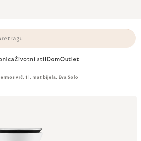
onica
Životni stil
Dom
Outlet
ermos vrč, 1 l, mat bijela, Eva Solo