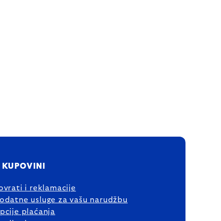
 KUPOVINI
ovrati i reklamacije
odatne usluge za vašu narudžbu
pcije plaćanja