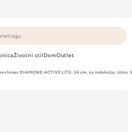
onica
Životni stil
Dom
Outlet
res lonac DIAMOND ACTIVE LITE, 24 cm, za indukciju, titan,