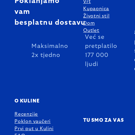
Poklanjamo
Vrt
Kupaonica
vam
Životni stil
besplatnu dostavu
Dom
Outlet
Već se
Maksimalno
pretplatilo
2x tjedno
177 000
ljudi
O KULINE
Recenzije
TU SMO ZA VAS
Poklon vaučeri
Prvi put u Kulini