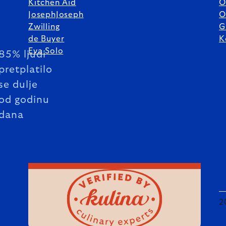
Kitchen Aid
O
JosephJoseph
O
Zwilling
G
de Buyer
K
Eva Solo
85% ljudi
pretplatilo
se dulje
od godinu
dana
2