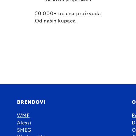
50 000+ ocjena proizvoda
Od naših kupaca
BRENDOVI
O
WMF
P
Alessi
D
SMEG
O