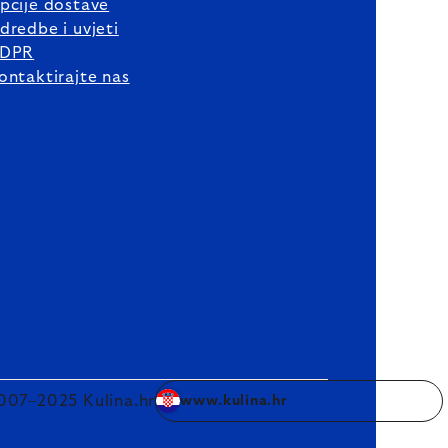
pcije dostave
dredbe i uvjeti
DPR
ontaktirajte nas
007–2025 Kulina.hr
www.kulina.hr