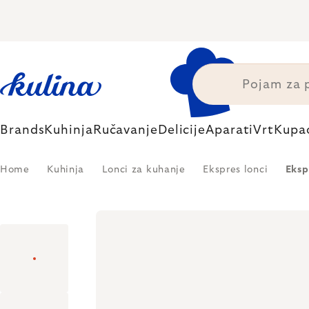
Skip
to
content
Brands
Kuhinja
Ručavanje
Delicije
Aparati
Vrt
Kupa
Home
Kuhinja
Lonci za kuhanje
Ekspres lonci
Eksp